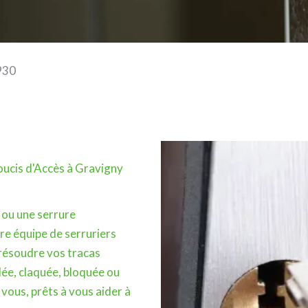
930
ucis d'Accès à Gravigny
 ou une serrure
re équipe de serruriers
résoudre vos tracas
ndée, claquée, bloquée ou
vous, prêts à vous aider à