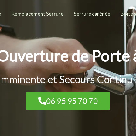
e
Remplacement Serrure
Serrure carénée
Boite 
'Ouverture de Porte
Imminente et Secours Continu
06 95 95 70 70