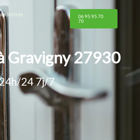
aux lettres
06 95 95 70
70
 à Gravigny 27930
 24h/24 7j/7