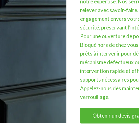
notre expertise. Nos serr
relever avec savoir-faire
engagement envers votre s
sécurité, préservant l’int
Pour une ouverture de por
Bloqué hors de chez vous 
prêts à intervenir pour dé
mécanisme défectueux ou
intervention rapide et ef
supports nécessaires pour 
Appelez-nous dès mainten
verrouillage.
Obtenir un devis gra